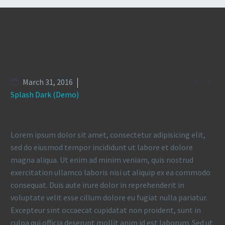


March 31, 2016
Splash Dark (Demo)
Lorem ipsum dolor sit amet, consectetur adipisicing elit,
sed do eiusmod tempor incididunt ut labore et dolore
magna aliqua. Ut enim ad minim veniam, quis nostrud
exercitation ullamco laboris nisi ut aliquip ex ea commodo
consequat. Duis aute irure dolor in reprehenderit in
voluptate velit esse cillum dolore eu fugiat nulla pariatur.
Excepteur sint occaecat cupidatat non proident, sunt in
culpa qui officia deserunt mollit anim id est laborum. Sed ut