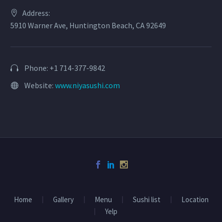
Address:
5910 Warner Ave, Huntington Beach, CA 92649
Phone: +1 714-377-9842
Website:
www.niyasushi.com
Home
Gallery
Menu
Sushi list
Location
Yelp