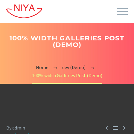
100% WIDTH GALLERIES POST
(DEMO)
Home
dev (Demo)
100% width Galleries Post (Demo)



By admin