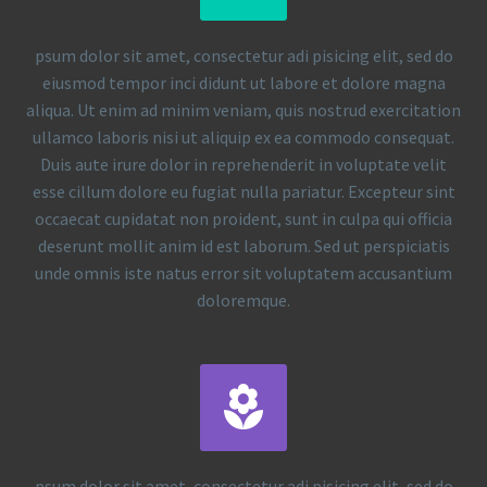
psum dolor sit amet, consectetur adi pisicing elit, sed do
eiusmod tempor inci didunt ut labore et dolore magna
aliqua. Ut enim ad minim veniam, quis nostrud exercitation
ullamco laboris nisi ut aliquip ex ea commodo consequat.
Duis aute irure dolor in reprehenderit in voluptate velit
esse cillum dolore eu fugiat nulla pariatur. Excepteur sint
occaecat cupidatat non proident, sunt in culpa qui officia
deserunt mollit anim id est laborum. Sed ut perspiciatis
unde omnis iste natus error sit voluptatem accusantium
doloremque.


psum dolor sit amet, consectetur adi pisicing elit, sed do