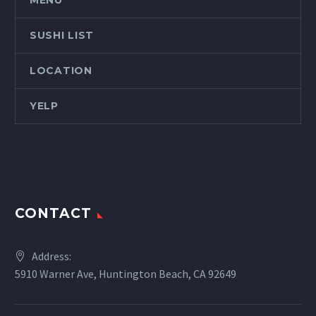
MENU
nec sagittis sem nibh id elit. Duis
sed odio sit amet nibh vulputate
SUSHI LIST
cursus a sit amet mauris. Morbi
accumsan ipsum velit. Nam nec
LOCATION
tellus a odio tincid a ornare odio. t
consequat auctor eu in elit.
YELP
CONTACT
Address:
5910 Warner Ave, Huntington Beach, CA 92649