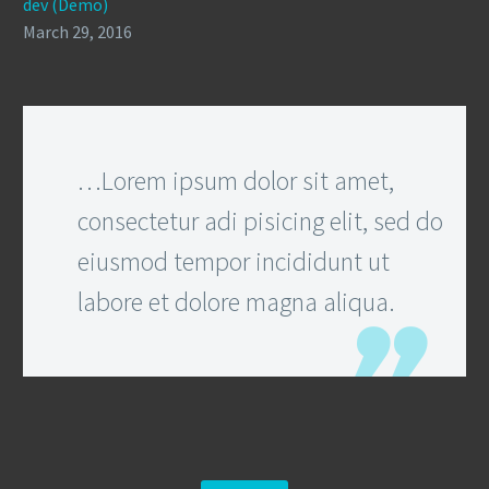
dev (Demo)
March 29, 2016
…Lorem ipsum dolor sit amet,
consectetur adi pisicing elit, sed do
eiusmod tempor incididunt ut
labore et dolore magna aliqua.