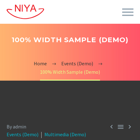
100% WIDTH SAMPLE (DEMO)
Home
Events (Demo)
100% Width Sample (Demo)



By admin
Events (Demo)
Multimedia (Demo)