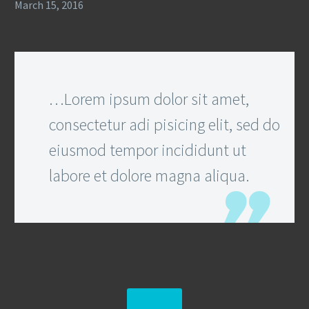
March 15, 2016
…Lorem ipsum dolor sit amet,
consectetur adi pisicing elit, sed do
eiusmod tempor incididunt ut
labore et dolore magna aliqua.