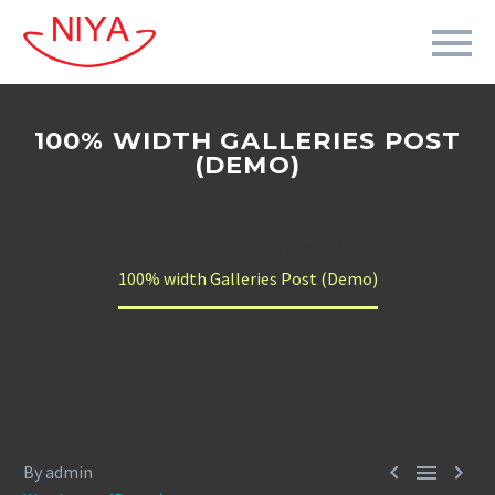
100% WIDTH GALLERIES POST
(DEMO)
Home
Wordpress (Demo)
100% width Galleries Post (Demo)



By admin