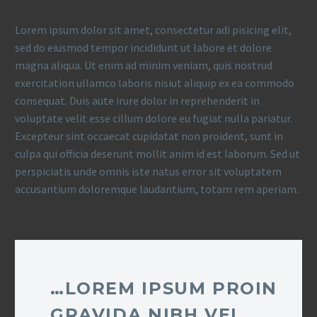
Lorem ipsum dolor sit amet, consectetur adi pisicing elit,
sed do eiusmod tempor incididunt ut labore et dolore
magna aliqua. Ut enim ad minim veniam, quis nostrud
exercitation ullamco laboris nisiut aliquip ex ea commodo
consequat. Duis aute irure dolor in reprehenderit in
voluptate velit esse cillum dolore eu fugiat nulla pariatur.
Excepteur sint occaecat cupidatat non proident, sunt in
culpa qui officia deserunt mollit anim id est laborum. Sed ut
perspiciatis unde omnis iste natus error sit voluptatem
accusantium doloremque laudantium, totam rem aperiam.
…LOREM IPSUM PROIN
GRAVIDA NIBH VEL