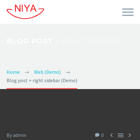
BLOG POST
+ RIGHT SIDEBAR
Home
Web (Demo)
Blog post + right sidebar (Demo)



By admin
0